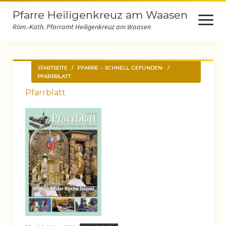
Pfarre Heiligenkreuz am Waasen
open
menu
Röm.-Kath. Pfarramt Heiligenkreuz am Waasen
Startseite
STARTSEITE
/
PFARRE – SCHNELL GEFUNDEN:
/
PFARRBLATT
Pfarre – schnell gefunden:
Pfarrblatt
Kontakt
Pastoral
Begräbnis
Kirchliche Trauung
Messfeiern
Patenschaft