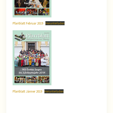
Das Team des Pfarrkindergartens
Aktuelles aus dem Kindergarten
Pfarrblatt Februar 2019
Herunterladen
Gruppen
Geschichte des Pfarrkingergartens
Konzeption des Pfarrkindergartens
Katholische Jugend
Katholische Jungschar
Ministranten
Pfarrblatt Jänner 2019
Herunterladen
Eltern-Kind-Gruppe
Pfarre Allerheiligen