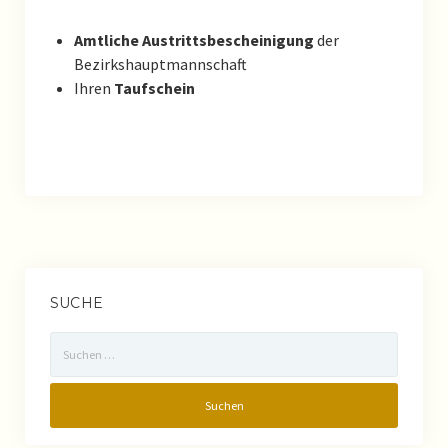
Amtliche Austrittsbescheinigung
der
Taufe
Bezirkshauptmannschaft
Ihren
Taufschein
Wiedereintritt in die Kirche
Pfarrer
Pfarrblatt
Pfarrgruppen
Pfarrkanzlei
SUCHE
Pfarrkirche / Geschichte
Suchen
nach:
Kinder & Jugend
Pfarrkindergarten