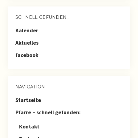
Das Team des Pfarrkindergartens
SCHNELL GEFUNDEN…
Aktuelles aus dem Kindergarten
Kalender
Gruppen
Aktuelles
Geschichte des Pfarrkingergartens
facebook
Konzeption des Pfarrkindergartens
Katholische Jugend
NAVIGATION
Katholische Jungschar
Startseite
Ministranten
Pfarre – schnell gefunden:
Eltern-Kind-Gruppe
Kontakt
Pfarre Allerheiligen